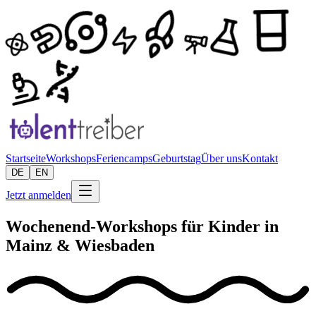
Startseite
Workshops
Feriencamps
Geburtstag
Über uns
Kontakt
DE
EN
Jetzt anmelden
Wochenend-Workshops für Kinder in
Mainz & Wiesbaden