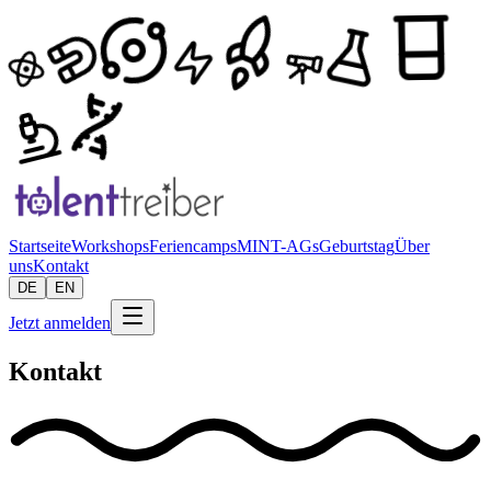
Startseite
Workshops
Feriencamps
MINT-AGs
Geburtstag
Über
uns
Kontakt
DE
EN
Jetzt anmelden
Kontakt